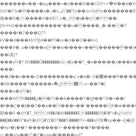
������e��~�pq���=�ή���G��CG۳>='�W��d�X
0sV�s�����s�ۏ�śݠ�� z��/o>Vso�������Ew����� v�{��\i�5j��EW�T�ͻ����Q�X__�:����ף7_�������������O��n���t�
嬓��S�:����Y�&9 n�_//�j��z���;
{N>ԊG�����������"��u�����_�:���?
����/�7���Q7?
kV��d���Mr]}4���ur�(t��O��6+}
���9�܇a�4���w{��ei�i���<��{�������{�ts�s����!
��i䢯{?
���y�?.NV����Ǔ��������zU;=�}s��^_�s���i��z���
���/
��J��o���<2��������q` v�â�~2�׵���R��'���l^�6�NO.���70�[ ;�]��J&�͍v�W�Ͽ<\LNx���Yr�Vj��~���~p��o��O��]�wv�����
�NK����^t�����xڸ�߼~z~��?�|
���a�z�}
���W�����ڑֽ����&����Y�Ӈf��^3f�+��/
�I��{'��]��7��a�����>��`�����K�ǣ���
願��0 �x�7_N:W��A�dt/������$,��ͪ����}9}�0�^c�ʯn/
���[��d��G^�a�ct}�Y['�O?�������<=���oՋ�zp��~{{�)|f
�ɬq>�}��?.�� �����Y~������7�f���;
<~��v/w��(i^�7�>ww�|����yul?